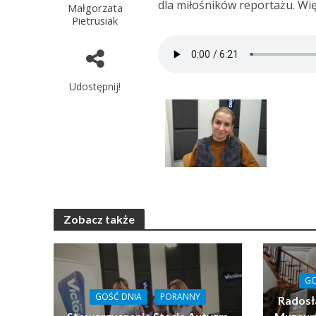
dla miłośników reportażu. Wi
Małgorzata
Pietrusiak
Udostępnij!
Zobacz także
GO
GOŚĆ DNIA
PORANNY
Radosł