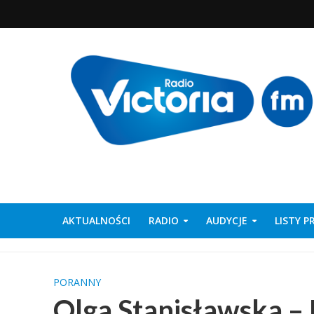
AKTUALNOŚCI
RADIO
AUDYCJE
LISTY 
PORANNY
Olga Stanisławska –