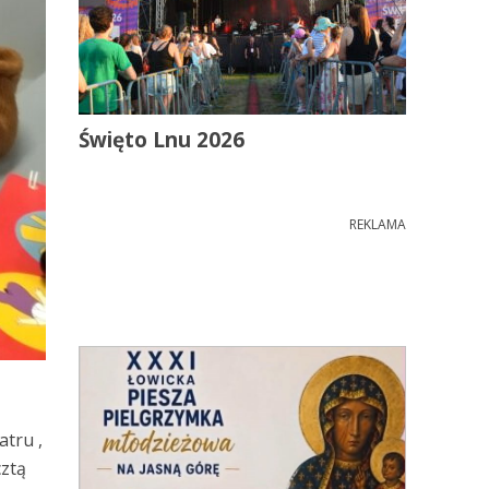
Święto Lnu 2026
REKLAMA
tru ,
cztą