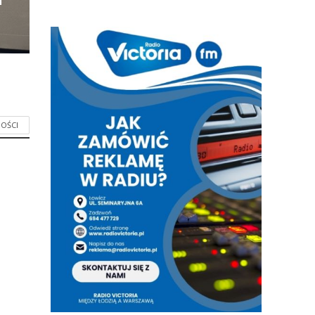
i
OŚCI