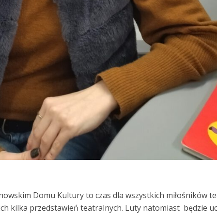
owskim Domu Kultury to czas dla wszystkich miłośników tea
ch kilka przedstawień teatralnych. Luty natomiast będzie u