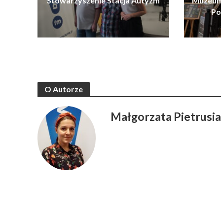
Stowarzyszenie Stacja Autyzm
Muzeum 
Po
O Autorze
Małgorzata Pietrusi