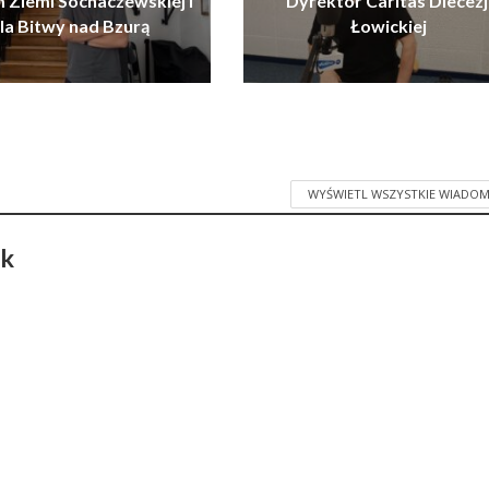
Ziemi Sochaczewskiej i
Dyrektor Caritas Diecezj
la Bitwy nad Bzurą
Łowickiej
WYŚWIETL WSZYSTKIE WIADOM
ak