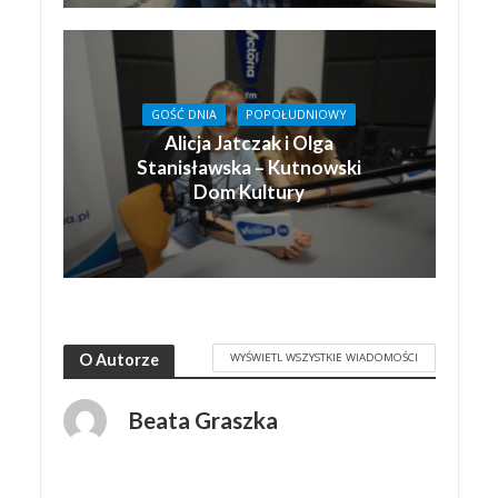
GOŚĆ DNIA
POPOŁUDNIOWY
Alicja Jatczak i Olga
Stanisławska – Kutnowski
Dom Kultury
WYŚWIETL WSZYSTKIE WIADOMOŚCI
O Autorze
Beata Graszka