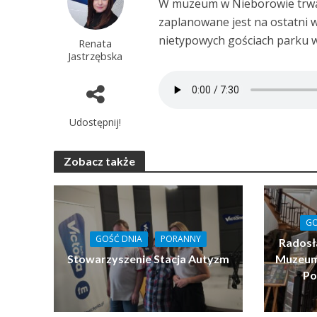
W muzeum w Nieborowie trwaj
zaplanowane jest na ostatni 
nietypowych gościach parku 
Renata
Jastrzębska
Udostępnij!
Zobacz także
GO
GOŚĆ DNIA
PORANNY
Radosł
Stowarzyszenie Stacja Autyzm
Muzeum 
Po