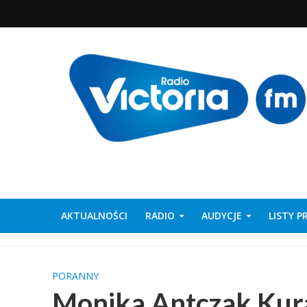
AKTUALNOŚCI
RADIO
AUDYCJE
LISTY 
PORANNY
Monika Antczak Ku