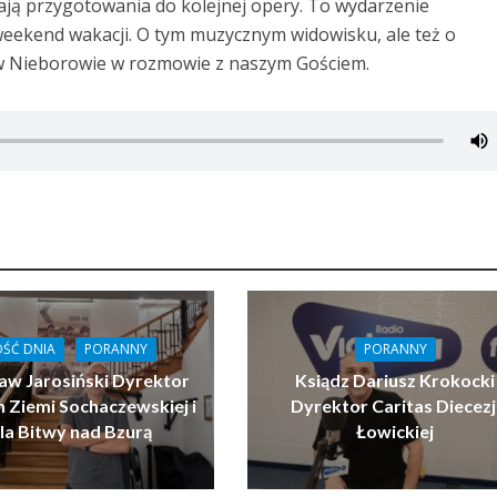
ą przygotowania do kolejnej opery. To wydarzenie
weekend wakacji. O tym muzycznym widowisku, ale też o
w Nieborowie w rozmowie z naszym Gościem.
ŚĆ DNIA
PORANNY
PORANNY
aw Jarosiński Dyrektor
Ksiądz Dariusz Krokocki
Ziemi Sochaczewskiej i
Dyrektor Caritas Diecezj
la Bitwy nad Bzurą
Łowickiej