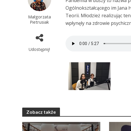
Pandemia w duszy to nazwa pr
Ogólnokształcącego im Jana 
Teorii. Młodzież realizując te
Małgorzata
Pietrusiak
wpłynęły na zdrowie psychiczn
Udostępnij!
Zobacz także