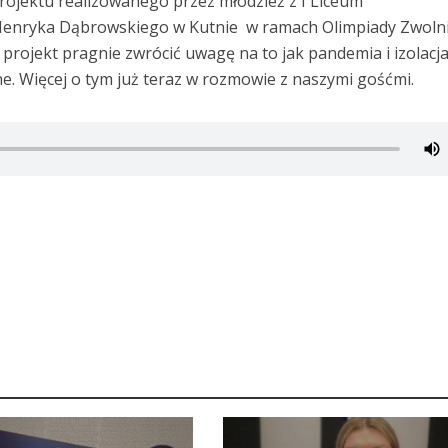
ojektu realizowanego przez młodzież z I Liceum
Henryka Dąbrowskiego w Kutnie w ramach Olimpiady Zwolni
n projekt pragnie zwrócić uwagę na to jak pandemia i izolacj
e. Więcej o tym już teraz w rozmowie z naszymi gośćmi.