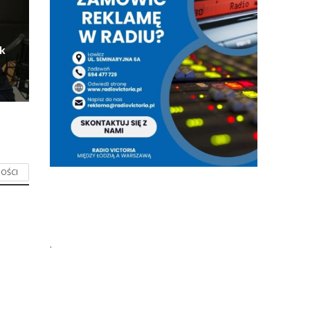
ik
OŚCI
.