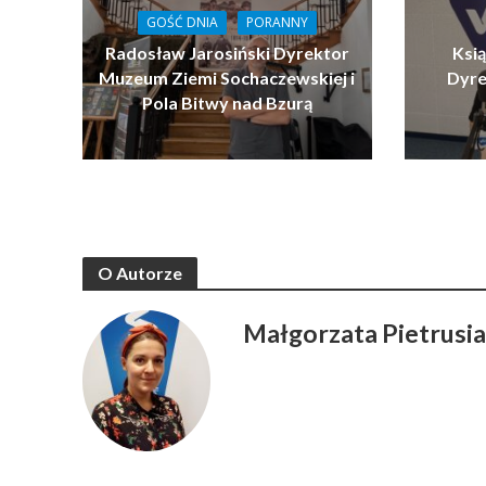
GOŚĆ DNIA
PORANNY
Radosław Jarosiński Dyrektor
Ksi
Muzeum Ziemi Sochaczewskiej i
Dyre
Pola Bitwy nad Bzurą
O Autorze
Małgorzata Pietrusi