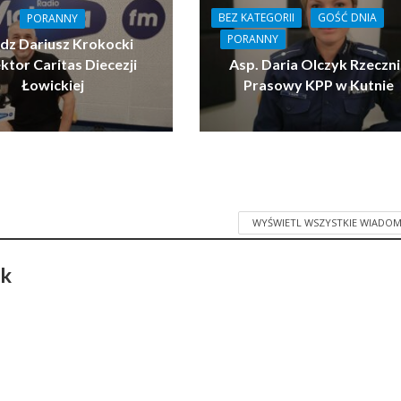
BEZ KATEGORII
GOŚĆ DNIA
PORANNY
PORANNY
ądz Dariusz Krokocki
ktor Caritas Diecezji
Asp. Daria Olczyk Rzeczn
Łowickiej
Prasowy KPP w Kutnie
WYŚWIETL WSZYSTKIE WIADOM
ak