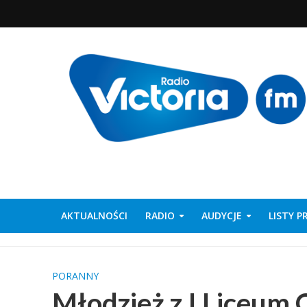
AKTUALNOŚCI
RADIO
AUDYCJE
LISTY 
PORANNY
Młodzież z I Liceum 