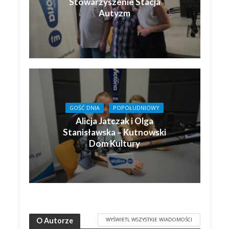
Stowarzyszenie Stacja
Autyzm
GOŚĆ DNIA
POPOŁUDNIOWY
Alicja Jatczak i Olga
Stanisławska – Kutnowski
Dom Kultury
WYŚWIETL WSZYSTKIE WIADOMOŚCI
O Autorze