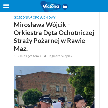
GOŚĆ DNIA
•
POPOŁUDNIOWY
Mirosława Wójcik –
Orkiestra Dęta Ochotniczej
Straży Pożarnej w Rawie
Maz.
2 miesiące temu
Dagmara Skopiak