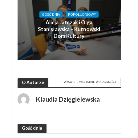
GOŚĆ DNIA
POPOŁUDNIOWY
Alicja Jatczak i Olga
Stanisławska – Kutnowski
Dom Kultury
WYŚWIETL WSZYSTKIE WIADOMOŚCI
O Autorze
Klaudia Dzięgielewska
Gość dnia