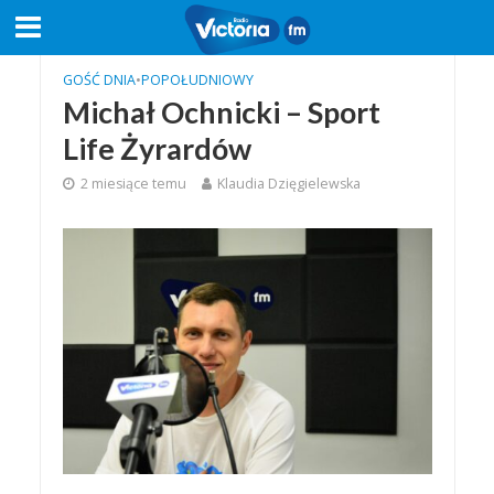
GOŚĆ DNIA
•
POPOŁUDNIOWY
Michał Ochnicki – Sport
Life Żyrardów
2 miesiące temu
Klaudia Dzięgielewska