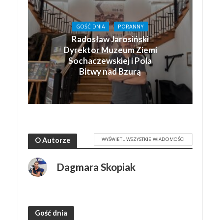
GOŚĆ DNIA
PORANNY
Radosław Jarosiński
Dyrektor Muzeum Ziemi
Sochaczewskiej i Pola
Bitwy nad Bzurą
WYŚWIETL WSZYSTKIE WIADOMOŚCI
O Autorze
Dagmara Skopiak
Gość dnia