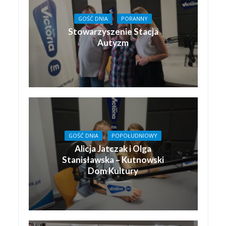
GOŚĆ DNIA
PORANNY
Stowarzyszenie Stacja
Autyzm
GOŚĆ DNIA
POPOŁUDNIOWY
Alicja Jatczak i Olga
Stanisławska – Kutnowski
Dom Kultury