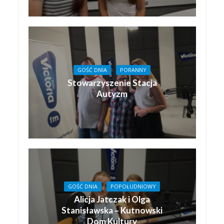
GOŚĆ DNIA
PORANNY
Stowarzyszenie Stacja
Autyzm
GOŚĆ DNIA
POPOŁUDNIOWY
Alicja Jatczak i Olga
Stanisławska – Kutnowski
Dom Kultury