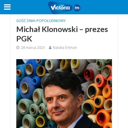
GOŚĆ DNIA
•
POPOŁUDNIOWY
Michał Klonowski – prezes
PGK
28 marca 2023
Natalia Ertman