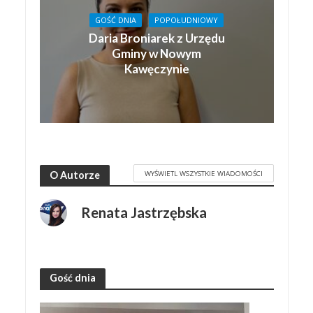
GOŚĆ DNIA
POPOŁUDNIOWY
Daria Broniarek z Urzędu
Gminy w Nowym
Kawęczynie
WYŚWIETL WSZYSTKIE WIADOMOŚCI
O Autorze
Renata Jastrzębska
Gość dnia