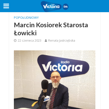
POPOŁUDNIOWY
Marcin Kosiorek Starosta
Łowicki
22 czerwca 2023
Renata Jastrzębska