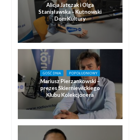
Alicja Jatczak i Olga
Stanisławska – Kutnowski
Dom Kultury
GOŚĆ DNIA
POPOŁUDNIOWY
Mariusz Pierzankowski –
prezes Skierniewickiego
Klubu Kolekcjonera