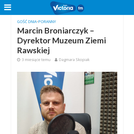
GOŚĆ DNIA
•
PORANNY
Marcin Broniarczyk –
Dyrektor Muzeum Ziemi
Rawskiej
3 miesiące temu
Dagmara Skopiak