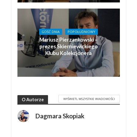
GOŚĆ DNIA
POPOŁUDNIOWY
Mariusz Pierzankowski –
prezes Skierniewickiego
Klubu Kolekcjonera
WYŚWIETL WSZYSTKIE WIADOMOŚCI
O Autorze
Dagmara Skopiak