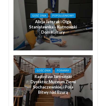
GOŚĆ DNIA
POPOŁUDNIOWY
Alicja Jatczak i Olga
Stanisławska – Kutnowski
Dom Kultury
GOŚĆ DNIA
PORANNY
Radosław Jarosiński
Dyrektor Muzeum Ziemi
Sochaczewskiej i Pola
Bitwy nad Bzurą