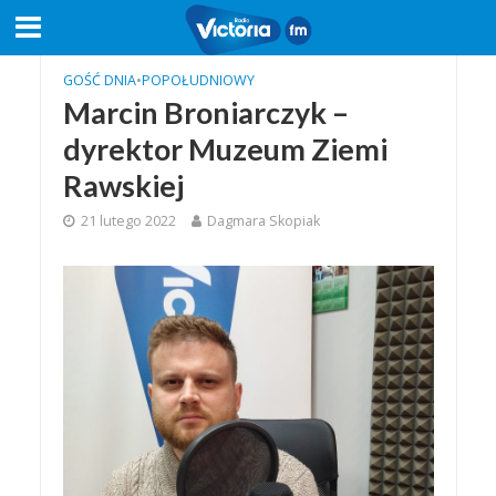
GOŚĆ DNIA
•
POPOŁUDNIOWY
Marcin Broniarczyk –
dyrektor Muzeum Ziemi
Rawskiej
21 lutego 2022
Dagmara Skopiak