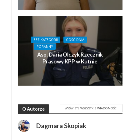
BEZ KATEGORII
GOŚĆ DNIA
PORANNY
Asp. Daria Olczyk Rzecznik
Prasowy KPP w Kutnie
WYŚWIETL WSZYSTKIE WIADOMOŚCI
O Autorze
Dagmara Skopiak