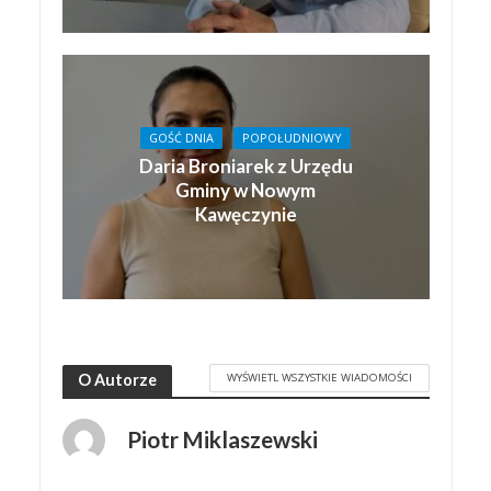
GOŚĆ DNIA
POPOŁUDNIOWY
Daria Broniarek z Urzędu
Gminy w Nowym
Kawęczynie
WYŚWIETL WSZYSTKIE WIADOMOŚCI
O Autorze
Piotr Miklaszewski