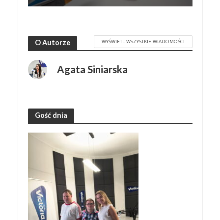
WYŚWIETL WSZYSTKIE WIADOMOŚCI
O Autorze
Agata Siniarska
Gość dnia