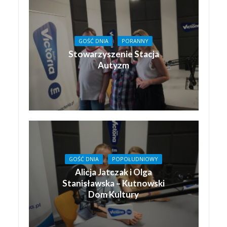
GOŚĆ DNIA
PORANNY
Stowarzyszenie Stacja
Autyzm
GOŚĆ DNIA
POPOŁUDNIOWY
Alicja Jatczak i Olga
Stanisławska – Kutnowski
Dom Kultury