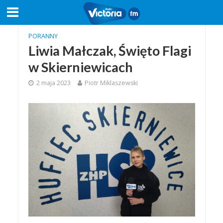
PORANNY
Liwia Małczak, Święto Flagi
w Skierniewicach
2 maja 2023
Piotr Miklaszewski