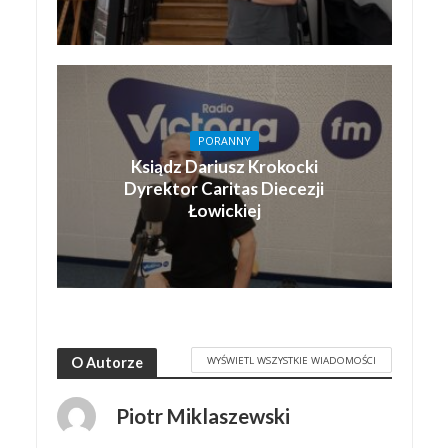
PORANNY
Ksiądz Dariusz Krokocki
Dyrektor Caritas Diecezji
Łowickiej
WYŚWIETL WSZYSTKIE WIADOMOŚCI
O Autorze
Piotr Miklaszewski