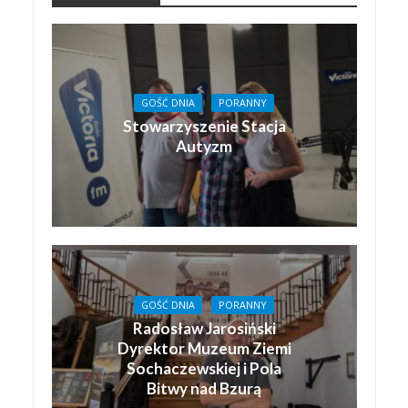
GOŚĆ DNIA
PORANNY
Stowarzyszenie Stacja
Autyzm
GOŚĆ DNIA
PORANNY
Radosław Jarosiński
Dyrektor Muzeum Ziemi
Sochaczewskiej i Pola
Bitwy nad Bzurą