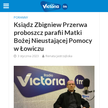
PORANNY
Ksiądz Zbigniew Przerwa
proboszcz parafii Matki
Bożej Nieustającej Pomocy
w Łowiczu
3 stycznia 2023
Renata Jastrzębska