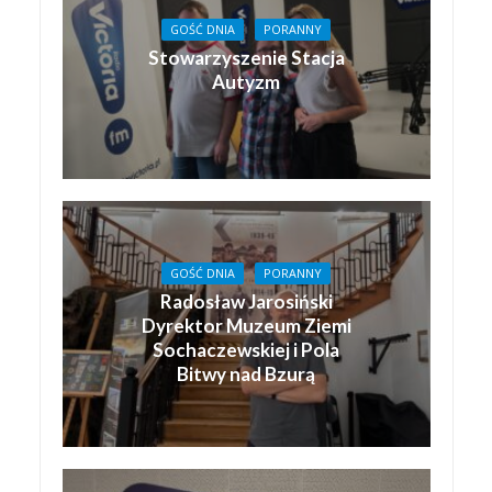
GOŚĆ DNIA
PORANNY
Stowarzyszenie Stacja
Autyzm
GOŚĆ DNIA
PORANNY
Radosław Jarosiński
Dyrektor Muzeum Ziemi
Sochaczewskiej i Pola
Bitwy nad Bzurą