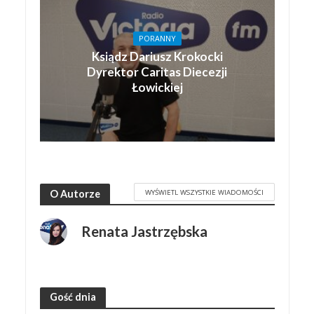
PORANNY
Ksiądz Dariusz Krokocki
Dyrektor Caritas Diecezji
Łowickiej
WYŚWIETL WSZYSTKIE WIADOMOŚCI
O Autorze
Renata Jastrzębska
Gość dnia