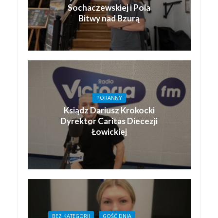
Sochaczewskiej i Pola
Bitwy nad Bzurą
PORANNY
Ksiądz Dariusz Krokocki
Dyrektor Caritas Diecezji
Łowickiej
BEZ KATEGORII
GOŚĆ DNIA