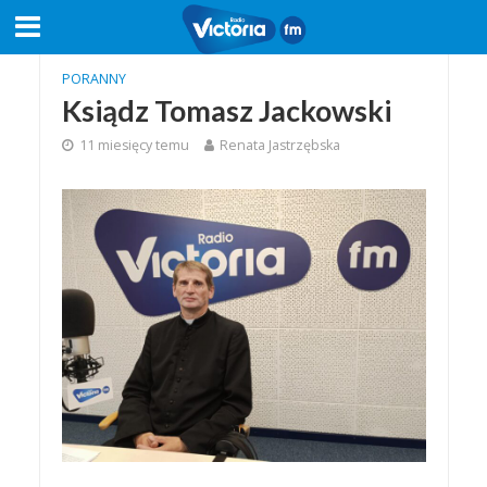
PORANNY
Ksiądz Tomasz Jackowski
11 miesięcy temu
Renata Jastrzębska