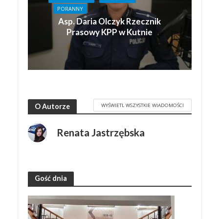
PORANNY
Asp. Daria Olczyk Rzecznik
Prasowy KPP w Kutnie
WYŚWIETL WSZYSTKIE WIADOMOŚCI
O Autorze
Renata Jastrzębska
Gość dnia