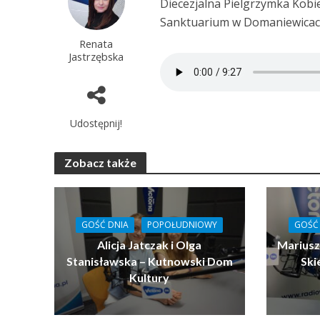
Diecezjalna Pielgrzymka Kobie
Sanktuarium w Domaniewicach.
Renata
Jastrzębska
Udostępnij!
Zobacz także
GOŚĆ DNIA
POPOŁUDNIOWY
GOŚĆ
Alicja Jatczak i Olga
Mariusz
Stanisławska – Kutnowski Dom
Ski
Kultury