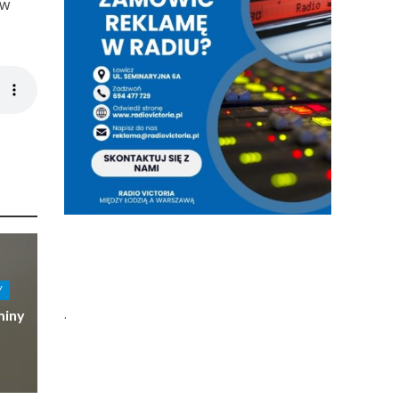
 w
Y
.
miny