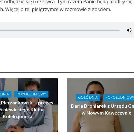
t odbędzie się 6 czerwca. Tym razem Panie będą modliły się
 Więcej o tej pielgrzymce w rozmowie z gościem.
 DNIA
POPOŁUDNIOWY
GOŚĆ DNIA
POPOŁUDNIOW
 Pierzankowski – prezes
Daria Broniarek z Urzędu G
erniewickiego Klubu
w Nowym Kawęczynie
Kolekcjonera