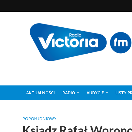
AKTUALNOŚCI
RADIO
AUDYCJE
LISTY 
POPOŁUDNIOWY
Ksiądz Rafał Worono