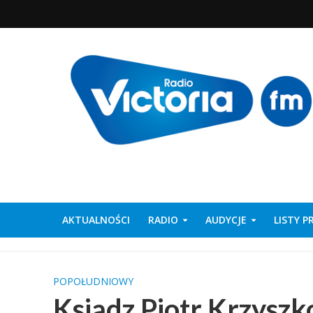
AKTUALNOŚCI
RADIO
AUDYCJE
LISTY 
POPOŁUDNIOWY
Ksiądz Piotr Krzysz