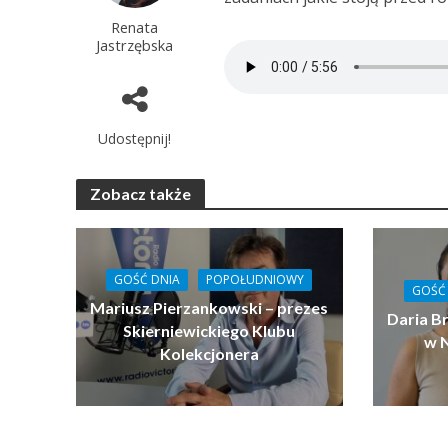
Renata
Jastrzębska
Udostępnij!
Zobacz także
GOŚĆ DNIA
POPOŁUDNIOWY
GOŚĆ
Mariusz Pierzankowski – prezes
Daria B
Skierniewickiego Klubu
w 
Kolekcjonera