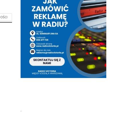
OŚCI
.