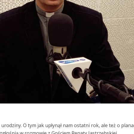
6 urodziny. O tym jak upłynął nam ostatni rok, ale też o plana
ozgłośnią w rozmowie z Gościem Renaty Jastrzębskiej.