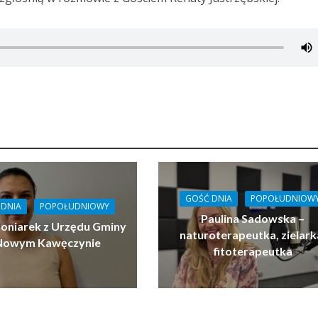
GOŚĆ DNIA
POPOŁUDNIOW
 DNIA
POPOŁUDNIOWY
Paulina Sadowska –
roniarek z Urzędu Gminy
naturoterapeutka, zielark
Nowym Kawęczynie
fitoterapeutka