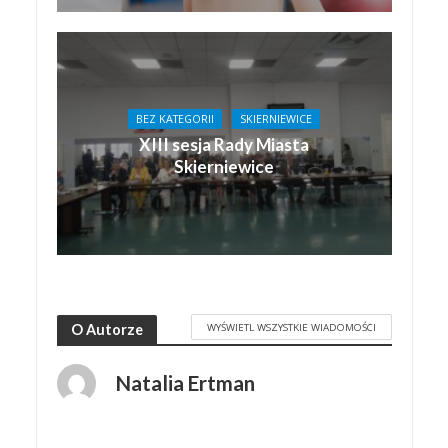
BEZ KATEGORII
SKIERNIEWICE
XIII sesja Rady Miasta
Skierniewice
WYŚWIETL WSZYSTKIE WIADOMOŚCI
O Autorze
Natalia Ertman