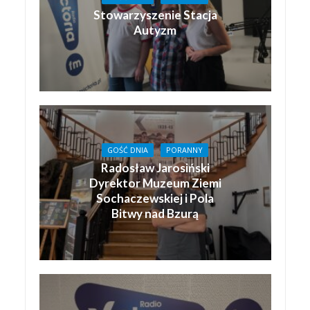
Stowarzyszenie Stacja
Autyzm
GOŚĆ DNIA
PORANNY
Radosław Jarosiński
Dyrektor Muzeum Ziemi
Sochaczewskiej i Pola
Bitwy nad Bzurą