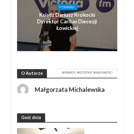
PORANNY
Ksiądz Dariusz Krokocki
Dyrektor Caritas Diecezji
Łowickiej
WYŚWIETL WSZYSTKIE WIADOMOŚCI
O Autorze
Małgorzata Michalewska
Gość dnia