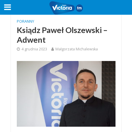
PORANNY
Ksiądz Paweł Olszewski –
Adwent
4 grudnia 2023
Małgorzata Michalewska