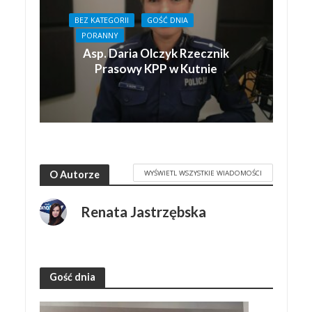
BEZ KATEGORII
GOŚĆ DNIA
PORANNY
Asp. Daria Olczyk Rzecznik
Prasowy KPP w Kutnie
WYŚWIETL WSZYSTKIE WIADOMOŚCI
O Autorze
Renata Jastrzębska
Gość dnia