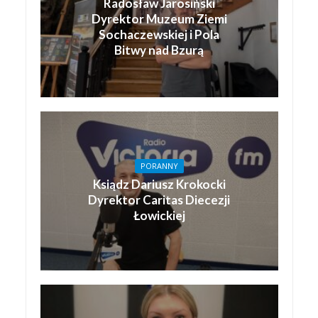
Radosław Jarosiński
Dyrektor Muzeum Ziemi
Sochaczewskiej i Pola
Bitwy nad Bzurą
PORANNY
Ksiądz Dariusz Krokocki
Dyrektor Caritas Diecezji
Łowickiej