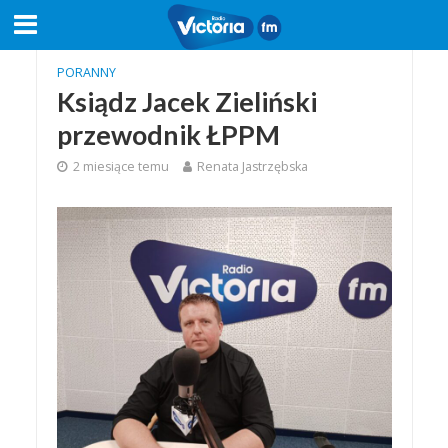
PORANNY
Ksiądz Jacek Zieliński
przewodnik ŁPPM
2 miesiące temu
Renata Jastrzębska