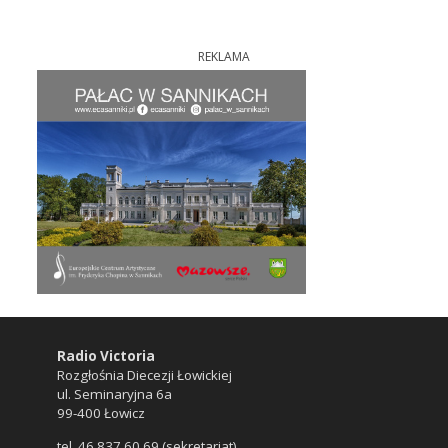
REKLAMA
Radio Victoria
Rozgłośnia Diecezji Łowickiej
ul. Seminaryjna 6a
99-400 Łowicz
tel. 46 837 60 69 (sekretariat)