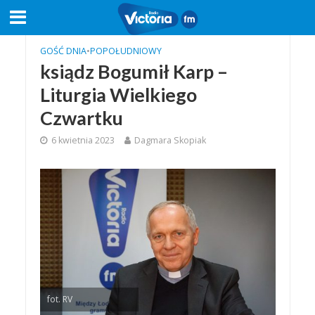
GOŚĆ DNIA
•
POPOŁUDNIOWY
ksiądz Bogumił Karp –
Liturgia Wielkiego
Czwartku
6 kwietnia 2023
Dagmara Skopiak
fot. RV