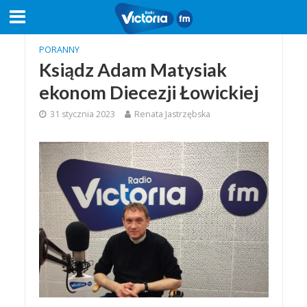
PORANNY
Ksiądz Adam Matysiak
ekonom Diecezji Łowickiej
31 stycznia 2023
Renata Jastrzębska