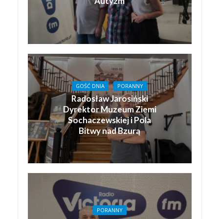
Autyzm
GOŚĆ DNIA
PORANNY
Radosław Jarosiński
Dyrektor Muzeum Ziemi
Sochaczewskiej i Pola
Bitwy nad Bzurą
PORANNY