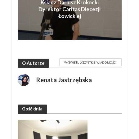
Ksiądz Dariusz Krokocki
Dyrektor Caritas Diecezji
Łowickiej
WYŚWIETL WSZYSTKIE WIADOMOŚCI
O Autorze
Renata Jastrzębska
Gość dnia