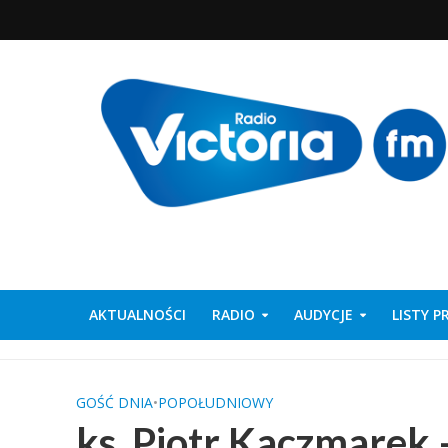
AKTUALNOŚCI
RADIO
AUDYCJE
LISTY 
GOŚĆ DNIA
•
POPOŁUDNIOWY
ks. Piotr Kaczmarek