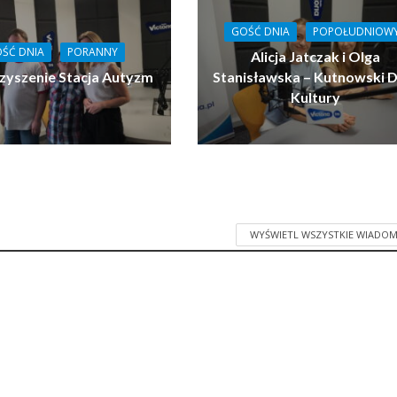
GOŚĆ DNIA
POPOŁUDNIOW
ŚĆ DNIA
PORANNY
Alicja Jatczak i Olga
zyszenie Stacja Autyzm
Stanisławska – Kutnowski 
Kultury
WYŚWIETL WSZYSTKIE WIADOM