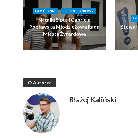
GOŚĆ DNIA
POPOŁUDNIOWY
GO
Natalia Sipta i Gabriela
Popławska Młodzieżowa Rada
Stowar
Miasta Żyrardowa
O Autorze
Błażej Kaliński