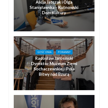
Alicja Jatczak i Olga
Stanisławska – Kutnowski
Dom Kultury
GOŚĆ DNIA
PORANNY
Radosław Jarosiński
Dyrektor Muzeum Ziemi
Sochaczewskiej i Pola
Bitwy nad Bzurą