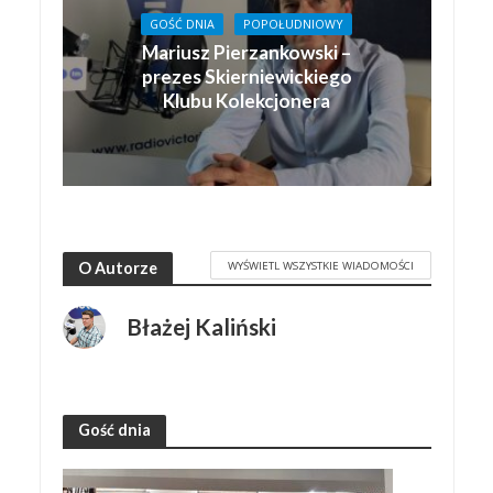
GOŚĆ DNIA
POPOŁUDNIOWY
Mariusz Pierzankowski –
prezes Skierniewickiego
Klubu Kolekcjonera
WYŚWIETL WSZYSTKIE WIADOMOŚCI
O Autorze
Błażej Kaliński
Gość dnia