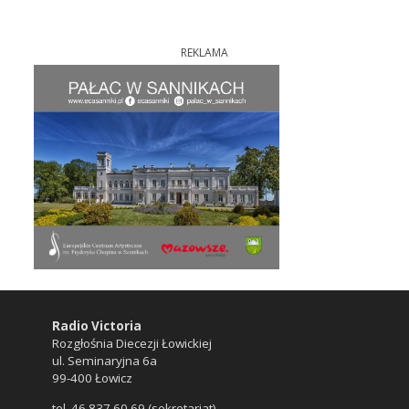
REKLAMA
Radio Victoria
Rozgłośnia Diecezji Łowickiej
ul. Seminaryjna 6a
99-400 Łowicz
tel. 46 837 60 69 (sekretariat)