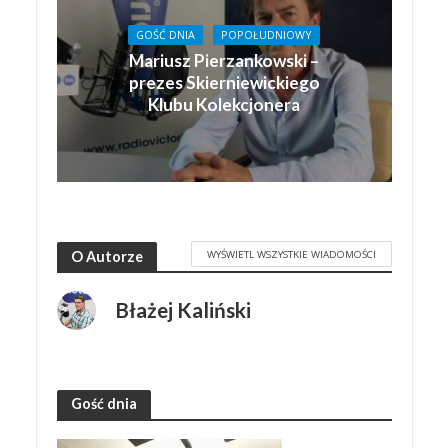
GOŚĆ DNIA
POPOŁUDNIOWY
Mariusz Pierzankowski –
prezes Skierniewickiego
Klubu Kolekcjonera
WYŚWIETL WSZYSTKIE WIADOMOŚCI
O Autorze
Błażej Kaliński
Gość dnia