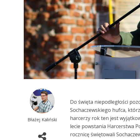
Do święta niepodległości pozo
Sochaczewskiego hufca, któr
harcerzy rok ten jest wyjątk
Błażej Kaliński
lecie powstania Harcerstwa Po
rocznicę świętowali Sochacze