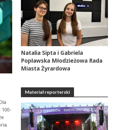
Natalia Sipta i Gabriela
Popławska Młodzieżowa Rada
Miasta Żyrardowa
Materiał reporterski
Dla
ż 100-
ze
ria.