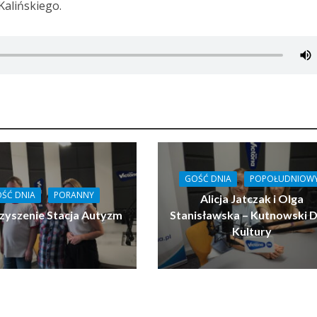
Kalińskiego.
GOŚĆ DNIA
POPOŁUDNIOW
ŚĆ DNIA
PORANNY
Alicja Jatczak i Olga
zyszenie Stacja Autyzm
Stanisławska – Kutnowski 
Kultury