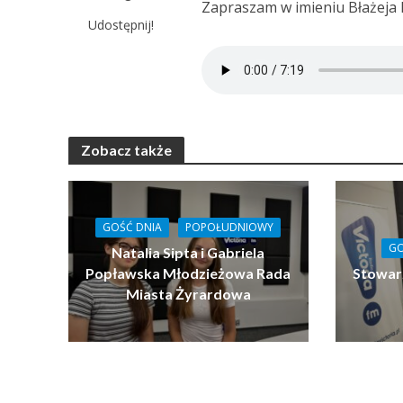
Zapraszam w imieniu Błażeja 
Udostępnij!
Zobacz także
GOŚĆ DNIA
POPOŁUDNIOWY
GO
Natalia Sipta i Gabriela
Popławska Młodzieżowa Rada
Stowar
Miasta Żyrardowa