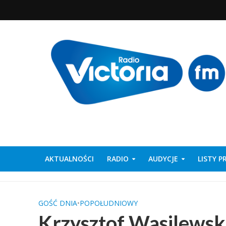
AKTUALNOŚCI
RADIO
AUDYCJE
LISTY 
GOŚĆ DNIA
•
POPOŁUDNIOWY
Krzysztof Wasilews