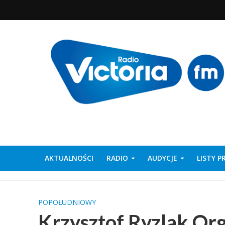
AKTUALNOŚCI
RADIO
AUDYCJE
LISTY 
POPOŁUDNIOWY
Krzysztof Ryzlak Org