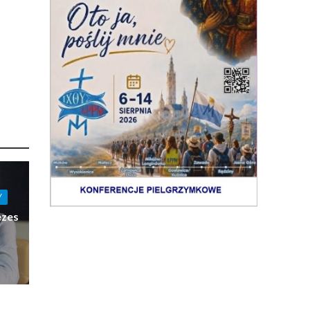
Y
ezes