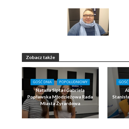
Zobacz także
GOŚĆ DNIA
POPOŁUDNIOWY
GOŚĆ
Natalia Sipta i Gabriela
Al
Popławska Młodzieżowa Rada
Stanis
Miasta Żyrardowa