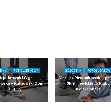
 DNIA
POPOŁUDNIOWY
GOŚĆ DNIA
POPOŁUDNIOW
icja Jatczak i Olga
Mariusz Pierzankowski – pr
ławska – Kutnowski Dom
Skierniewickiego Klubu
Kultury
Kolekcjonera