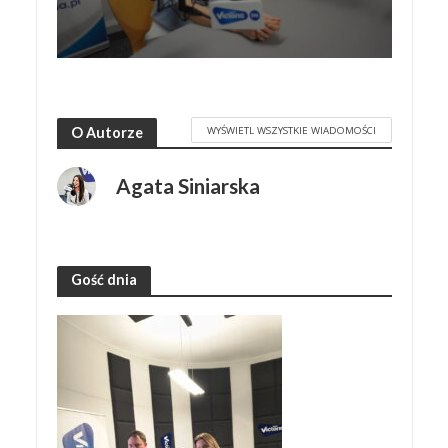
WYŚWIETL WSZYSTKIE WIADOMOŚCI
O Autorze
Agata Siniarska
Gość dnia