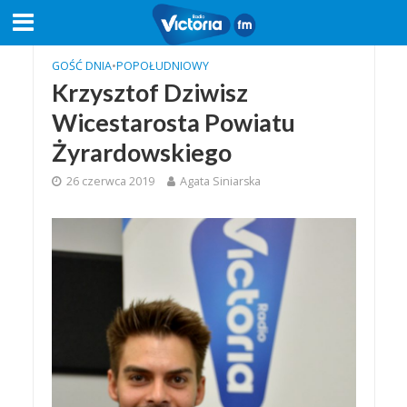
GOŚĆ DNIA
•
POPOŁUDNIOWY
Krzysztof Dziwisz
Wicestarosta Powiatu
Żyrardowskiego
26 czerwca 2019
Agata Siniarska