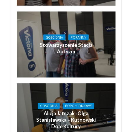
GOŚĆ DNIA
PORANNY
Stowarzyszenie Stacja
Autyzm
GOŚĆ DNIA
POPOŁUDNIOWY
Alicja Jatczak i Olga
Stanisławska – Kutnowski
Dom Kultury