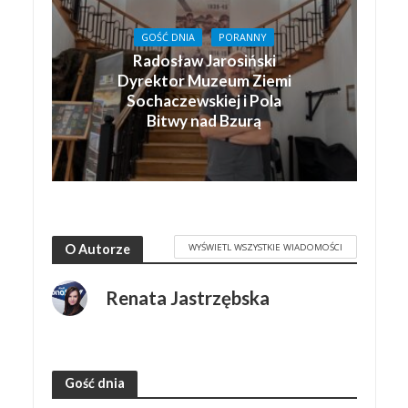
GOŚĆ DNIA
PORANNY
Radosław Jarosiński
Dyrektor Muzeum Ziemi
Sochaczewskiej i Pola
Bitwy nad Bzurą
WYŚWIETL WSZYSTKIE WIADOMOŚCI
O Autorze
Renata Jastrzębska
Gość dnia