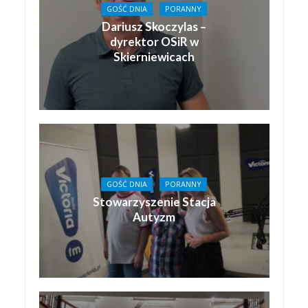
GOŚĆ DNIA
PORANNY
Dariusz Skoczylas –
dyrektor OSiR w
Skierniewicach
GOŚĆ DNIA
PORANNY
Stowarzyszenie Stacja
Autyzm