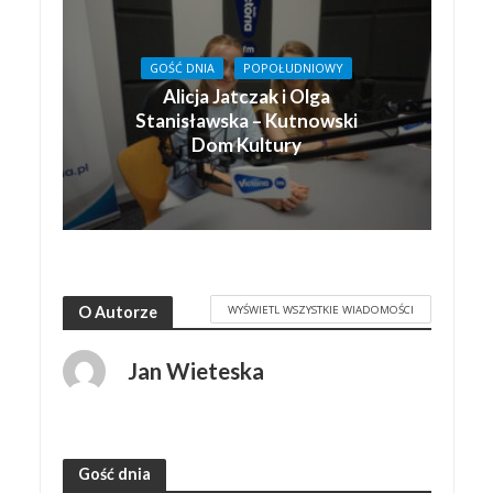
GOŚĆ DNIA
POPOŁUDNIOWY
Alicja Jatczak i Olga
Stanisławska – Kutnowski
Dom Kultury
WYŚWIETL WSZYSTKIE WIADOMOŚCI
O Autorze
Jan Wieteska
Gość dnia