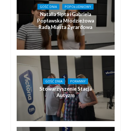
GOŚĆ DNIA
POPOŁUDNIOWY
Natalia Sipta i Gabriela
Popławska Młodzieżowa
Rada Miasta Żyrardowa
GOŚĆ DNIA
PORANNY
Stowarzyszenie Stacja
Autyzm