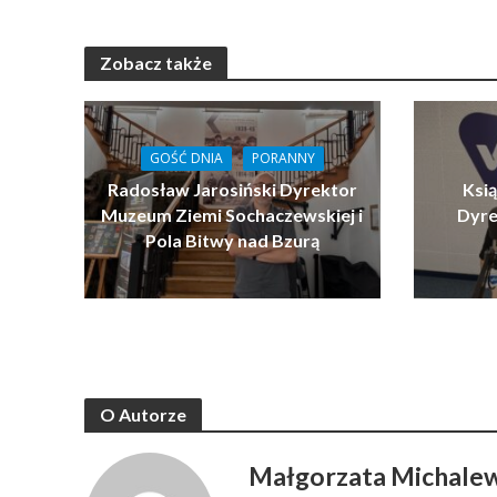
Zobacz także
GOŚĆ DNIA
PORANNY
Radosław Jarosiński Dyrektor
Ksi
Muzeum Ziemi Sochaczewskiej i
Dyre
Pola Bitwy nad Bzurą
O Autorze
Małgorzata Michale