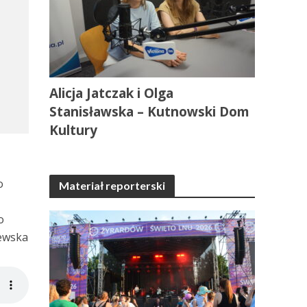
Alicja Jatczak i Olga
Stanisławska – Kutnowski Dom
Kultury
o
Materiał reporterski
o
lewska