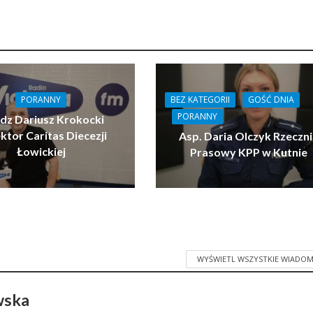
BEZ KATEGORII
GOŚĆ DNIA
PORANNY
PORANNY
ądz Dariusz Krokocki
ktor Caritas Diecezji
Asp. Daria Olczyk Rzeczn
Łowickiej
Prasowy KPP w Kutnie
WYŚWIETL WSZYSTKIE WIADOM
wska