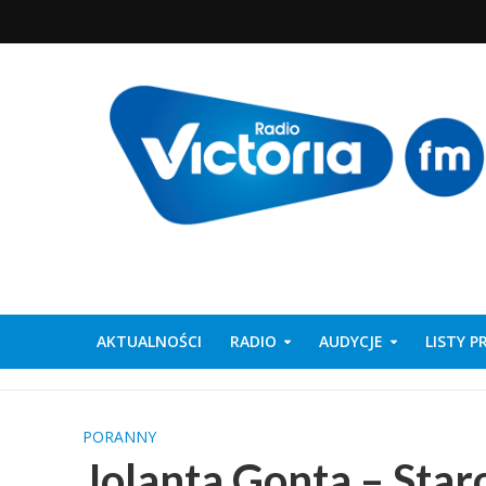
AKTUALNOŚCI
RADIO
AUDYCJE
LISTY 
PORANNY
Jolanta Gonta – Sta