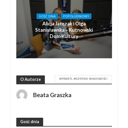
GOŚĆ DNIA
POPOŁUDNIOWY
Alicja Jatczak i Olga
Stanisławska – Kutnowski
Dom Kultury
WYŚWIETL WSZYSTKIE WIADOMOŚCI
O Autorze
Beata Graszka
Gość dnia