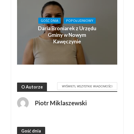
GOŚĆ DNIA
POPOŁUDNIOWY
Daria Broniarek z Urzędu
Gminy w Nowym
Kawęczynie
WYŚWIETL WSZYSTKIE WIADOMOŚCI
O Autorze
Piotr Miklaszewski
Gość dnia