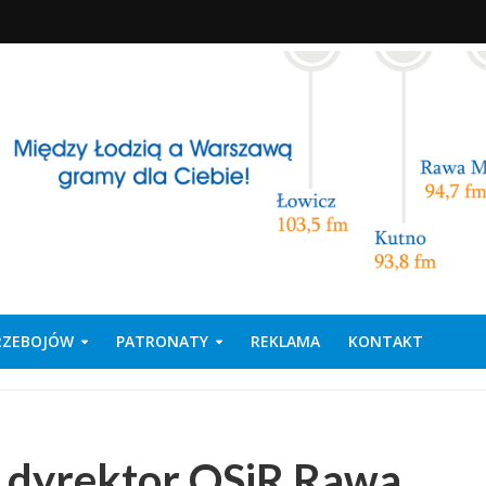
PRZEBOJÓW
PATRONATY
REKLAMA
KONTAKT
– dyrektor OSiR Rawa