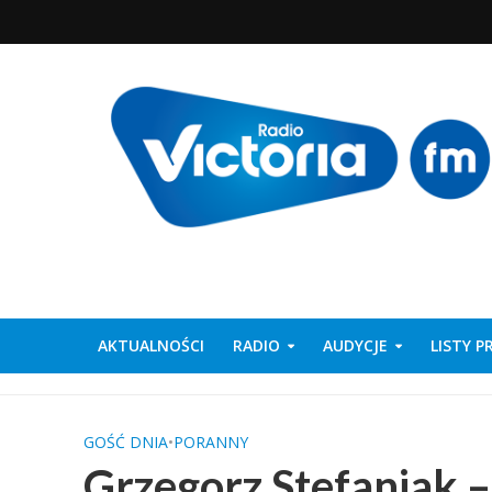
AKTUALNOŚCI
RADIO
AUDYCJE
LISTY 
GOŚĆ DNIA
•
PORANNY
Grzegorz Stefaniak 