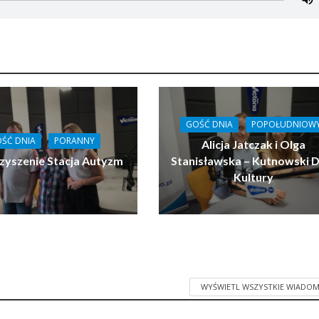
GOŚĆ DNIA
POPOŁUDNIOW
ŚĆ DNIA
PORANNY
Alicja Jatczak i Olga
zyszenie Stacja Autyzm
Stanisławska – Kutnowski 
Kultury
WYŚWIETL WSZYSTKIE WIADOM