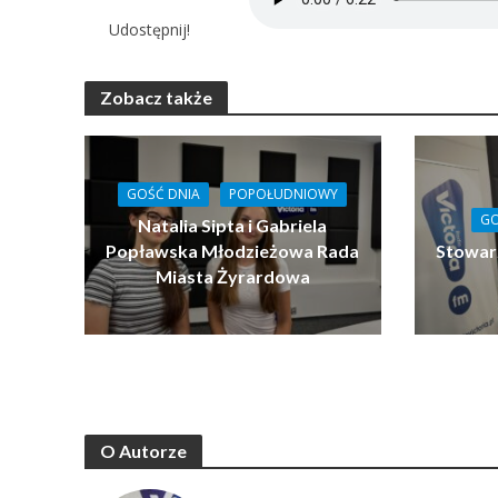
Udostępnij!
Zobacz także
GOŚĆ DNIA
POPOŁUDNIOWY
GO
Natalia Sipta i Gabriela
Popławska Młodzieżowa Rada
Stowar
Miasta Żyrardowa
O Autorze