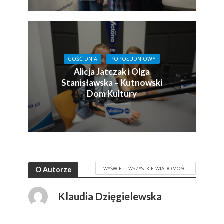
GOŚĆ DNIA
POPOŁUDNIOWY
Alicja Jatczak i Olga
Stanisławska – Kutnowski
Dom Kultury
WYŚWIETL WSZYSTKIE WIADOMOŚCI
O Autorze
Klaudia Dzięgielewska