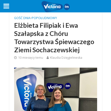
GOŚĆ DNIA
•
POPOŁUDNIOWY
Elżbieta Filipiak i Ewa
Szałapska z Chóru
Towarzystwa Śpiewaczego
Ziemi Sochaczewskiej
10 miesięcy temu
Klaudia Dzięgielewska