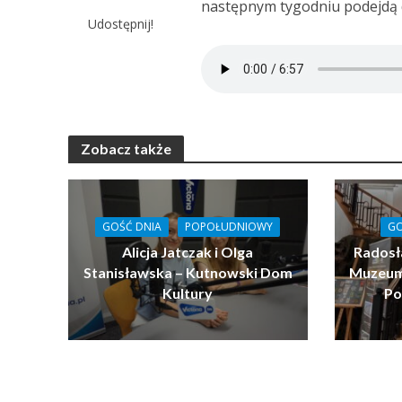
następnym tygodniu podejdą 
Udostępnij!
Zobacz także
GOŚĆ DNIA
POPOŁUDNIOWY
GO
Alicja Jatczak i Olga
Radosł
Stanisławska – Kutnowski Dom
Muzeum 
Kultury
Po