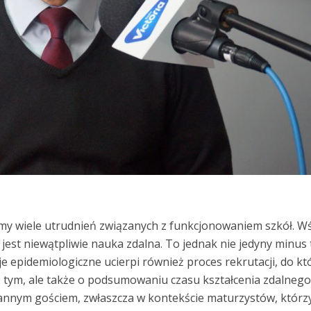
my wiele utrudnień związanych z funkcjonowaniem szkół. W
est niewątpliwie nauka zdalna. To jednak nie jedyny minus
je epidemiologiczne ucierpi również proces rekrutacji, do k
 O tym, ale także o podsumowaniu czasu kształcenia zdalneg
nym gościem, zwłaszcza w kontekście maturzystów, którz