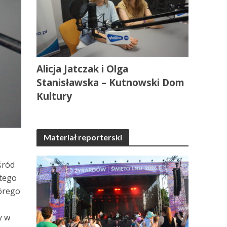
Alicja Jatczak i Olga
Stanisławska – Kutnowski Dom
Kultury
Materiał reporterski
śród
 tego
tórego
o
y w