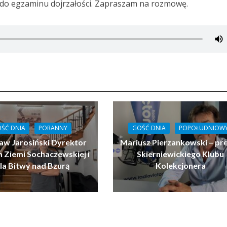
do egzaminu dojrzałości. Zapraszam na rozmowę.
ŚĆ DNIA
PORANNY
GOŚĆ DNIA
POPOŁUDNIOW
aw Jarosiński Dyrektor
Mariusz Pierzankowski – pr
Ziemi Sochaczewskiej i
Skierniewickiego Klubu
la Bitwy nad Bzurą
Kolekcjonera