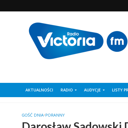
AKTUALNOŚCI
RADIO
AUDYCJE
LISTY 
GOŚĆ DNIA
•
PORANNY
Darosław Sadowski D