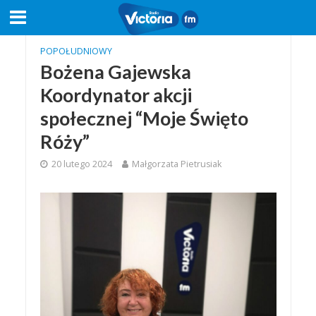
POPOŁUDNIOWY
Bożena Gajewska
Koordynator akcji
społecznej “Moje Święto
Róży”
20 lutego 2024
Małgorzata Pietrusiak