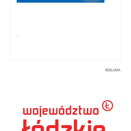
.
REKLAMA