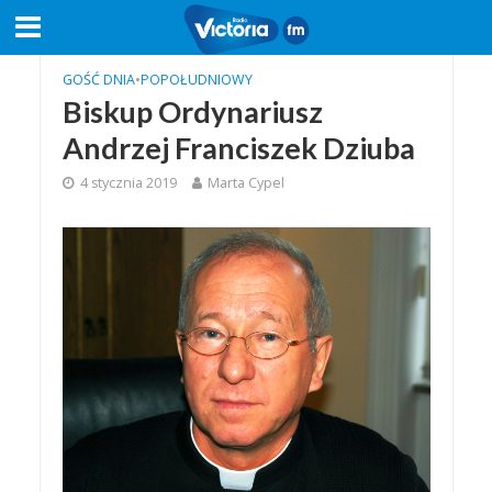
GOŚĆ DNIA
•
POPOŁUDNIOWY
Biskup Ordynariusz
Andrzej Franciszek Dziuba
4 stycznia 2019
Marta Cypel