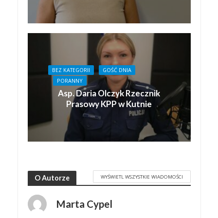
BEZ KATEGORII
GOŚĆ DNIA
PORANNY
Asp. Daria Olczyk Rzecznik
Prasowy KPP w Kutnie
WYŚWIETL WSZYSTKIE WIADOMOŚCI
O Autorze
Marta Cypel