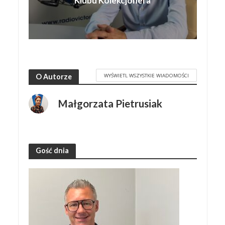
Klubu Kolekcjonera
WYŚWIETL WSZYSTKIE WIADOMOŚCI
O Autorze
Małgorzata Pietrusiak
Gość dnia