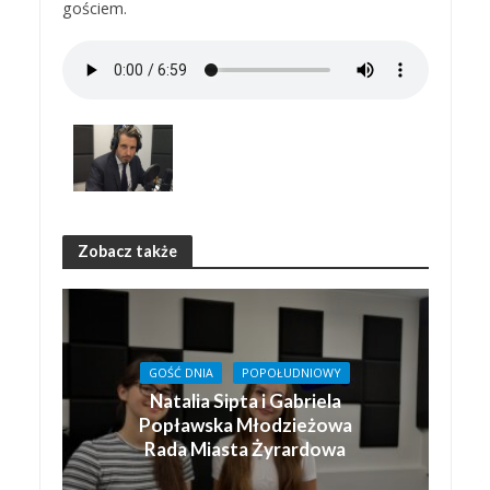
gościem.
Zobacz także
GOŚĆ DNIA
POPOŁUDNIOWY
Natalia Sipta i Gabriela
Popławska Młodzieżowa
Rada Miasta Żyrardowa