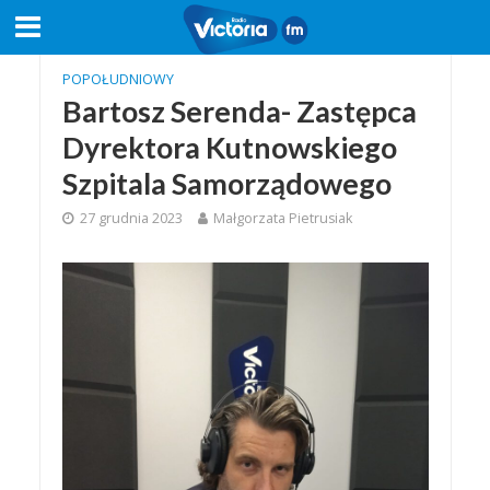
POPOŁUDNIOWY
Bartosz Serenda- Zastępca
Dyrektora Kutnowskiego
Szpitala Samorządowego
27 grudnia 2023
Małgorzata Pietrusiak