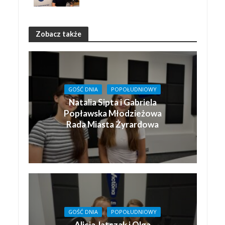
Zobacz także
GOŚĆ DNIA
POPOŁUDNIOWY
Natalia Sipta i Gabriela
Popławska Młodzieżowa
Rada Miasta Żyrardowa
GOŚĆ DNIA
POPOŁUDNIOWY
Alicja Jatczak i Olga