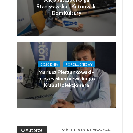
Stanisławska – Kutnowski
Dom Kultury
GOŚĆ DNIA
POPOŁUDNIOWY
Mariusz Pierzankowski –
prezes Skierniewickiego
Klubu Kolekcjonera
WYŚWIETL WSZYSTKIE WIADOMOŚCI
O Autorze