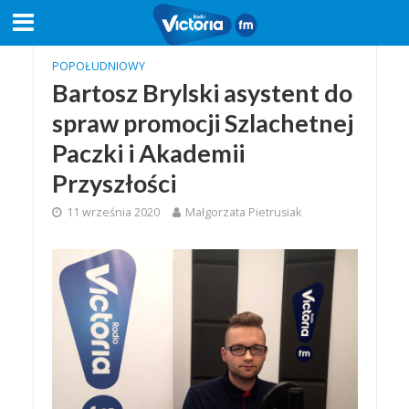
POPOŁUDNIOWY
Bartosz Brylski asystent do
spraw promocji Szlachetnej
Paczki i Akademii
Przyszłości
11 września 2020
Małgorzata Pietrusiak