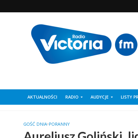
AKTUALNOŚCI
RADIO
AUDYCJE
LISTY 
GOŚĆ DNIA
•
PORANNY
Aureliusz Goliński, l