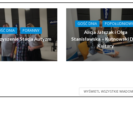
GOŚĆ DNIA
POPOŁUDNIOW
ŚĆ DNIA
PORANNY
Alicja Jatczak i Olga
zyszenie Stacja Autyzm
Stanisławska – Kutnowski 
Kultury
WYŚWIETL WSZYSTKIE WIADOM