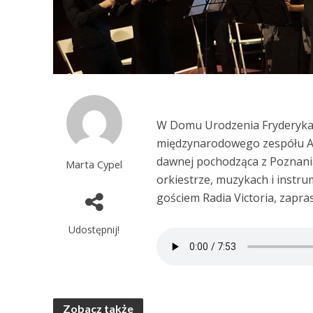
W Domu Urodzenia Fryderyka C
międzynarodowego zespółu Art
dawnej pochodząca z Poznani
Marta Cypel
orkiestrze, muzykach i instr
gościem Radia Victoria, zapra
Udostępnij!
Zobacz także