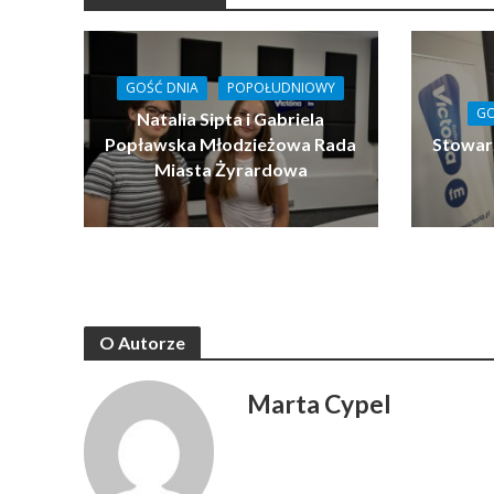
GOŚĆ DNIA
POPOŁUDNIOWY
GO
Natalia Sipta i Gabriela
Popławska Młodzieżowa Rada
Stowar
Miasta Żyrardowa
O Autorze
Marta Cypel