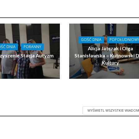
GOŚĆ DNIA
POPOŁUDNIOW
ŚĆ DNIA
PORANNY
Alicja Jatczak i Olga
zyszenie Stacja Autyzm
Stanisławska – Kutnowski 
Kultury
WYŚWIETL WSZYSTKIE WIADOM