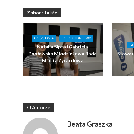
Zobacz także
GOŚĆ DNIA
POPOŁUDNIOWY
GO
Natalia Sipta i Gabriela
Popławska Młodzieżowa Rada
Stowar
Miasta Żyrardowa
O Autorze
Beata Graszka