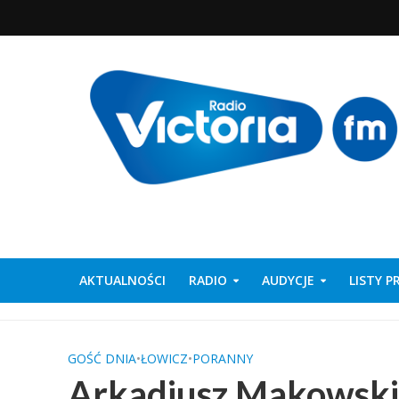
AKTUALNOŚCI
RADIO
AUDYCJE
LISTY 
GOŚĆ DNIA
•
ŁOWICZ
•
PORANNY
Arkadiusz Makowski