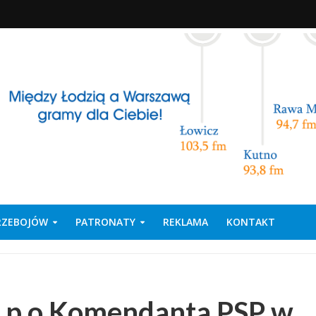
PRZEBOJÓW
PATRONATY
REKLAMA
KONTAKT
 p.o Komendanta PSP w