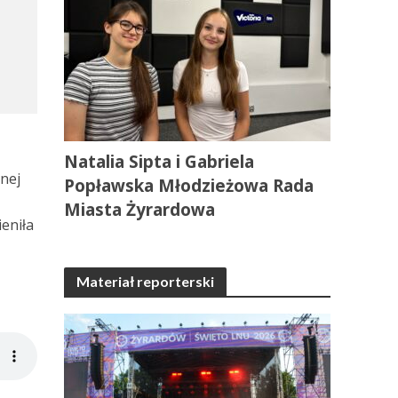
Natalia Sipta i Gabriela
nej
Popławska Młodzieżowa Rada
Miasta Żyrardowa
eniła
j
Materiał reporterski