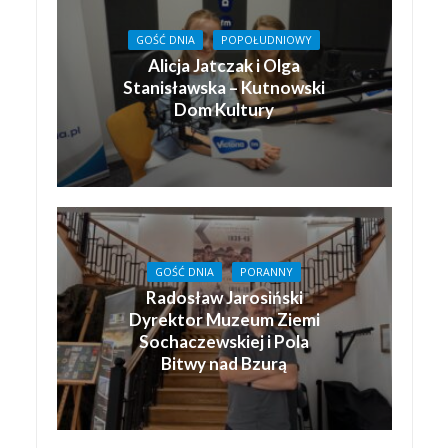
GOŚĆ DNIA
POPOŁUDNIOWY
Alicja Jatczak i Olga
Stanisławska – Kutnowski
Dom Kultury
GOŚĆ DNIA
PORANNY
Radosław Jarosiński
Dyrektor Muzeum Ziemi
Sochaczewskiej i Pola
Bitwy nad Bzurą