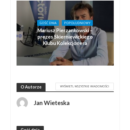
GOŚĆ DNIA
POPOŁUDNIOWY
Mariusz Pierzankowski –
prezes Skierniewickiego
Klubu Kolekcjonera
WYŚWIETL WSZYSTKIE WIADOMOŚCI
O Autorze
Jan Wieteska
Gość dnia