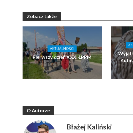
Zobacz także
AK
AKTUALNOŚCI
Wyjątk
Pierwszy dzień XXXI ŁPPM
Kutn
O Autorze
Błażej Kaliński