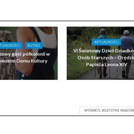
AKTUALNOŚCI
TUALNOŚCI
KUTNO
VI Światowy Dzień Dziadkó
owy gość półkolonii w
Osób Starszych – Orędzi
owskim Domu Kultury
Papieża Leona XIV
WYŚWIETL WSZYSTKIE WIADOM