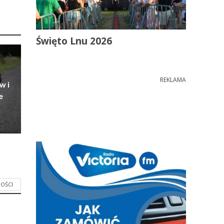
Święto Lnu 2026
REKLAMA
w i
e
OŚCI