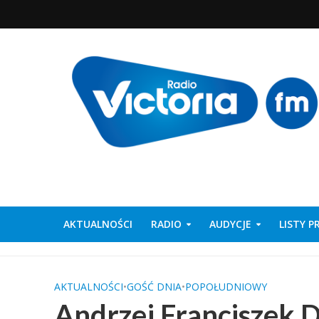
AKTUALNOŚCI
RADIO
AUDYCJE
LISTY 
AKTUALNOŚCI
•
GOŚĆ DNIA
•
POPOŁUDNIOWY
Andrzej Franciszek D