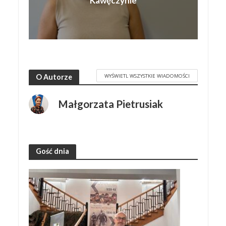
Kawęczynie
WYŚWIETL WSZYSTKIE WIADOMOŚCI
O Autorze
Małgorzata Pietrusiak
Gość dnia