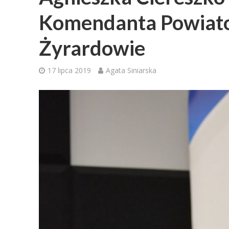
Komendanta Powiato
Żyrardowie
17 lipca 2019
Agata Siniarska