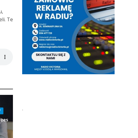
u,
li. Te
.
Y
ezes