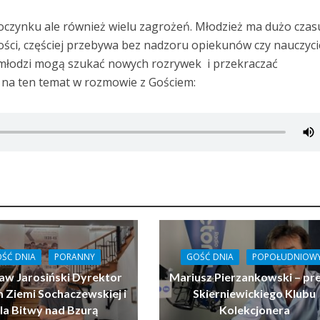
poczynku ale również wielu zagrożeń. Młodzież ma dużo czas
ści, częściej przebywa bez nadzoru opiekunów czy nauczycie
 i młodzi mogą szukać nowych rozrywek i przekraczać
j na ten temat w rozmowie z Gościem:
ŚĆ DNIA
PORANNY
GOŚĆ DNIA
POPOŁUDNIOW
aw Jarosiński Dyrektor
Mariusz Pierzankowski – pr
Ziemi Sochaczewskiej i
Skierniewickiego Klubu
la Bitwy nad Bzurą
Kolekcjonera