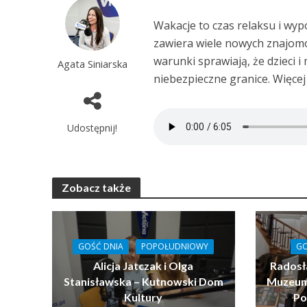
Wakacje to czas relaksu i wy
zawiera wiele nowych znajomo
warunki sprawiają, że dzieci
Agata Siniarska
niebezpieczne granice. Więce
Udostępnij!
Zobacz także
GOŚĆ DNIA
POPOŁUDNIOWY
GO
Alicja Jatczak i Olga
Radosł
Stanisławska – Kutnowski Dom
Muzeum 
Kultury
Po