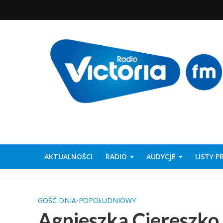
AKTUALNOŚCI
RADIO
AUDYCJE
LISTY 
GOŚĆ DNIA
•
POPOŁUDNIOWY
Agnieszka Ciereszko