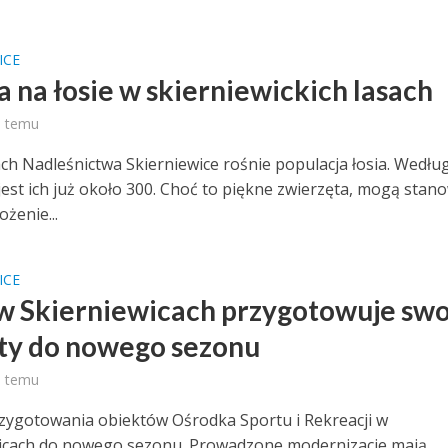
ICE
 na łosie w skierniewickich lasach
ń temu
ch Nadleśnictwa Skierniewice rośnie populacja łosia. Wedłu
jest ich już około 300. Choć to piękne zwierzęta, mogą stan
żenie...
ICE
w Skierniewicach przygotowuje swo
ty do nowego sezonu
ń temu
zygotowania obiektów Ośrodka Sportu i Rekreacji w
icach do nowego sezonu. Prowadzone modernizacje mają