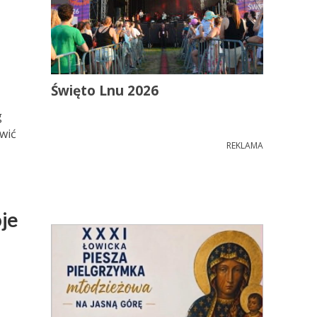
Święto Lnu 2026
g
owić
REKLAMA
je