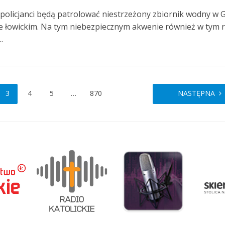
i policjanci będą patrolować niestrzeżony zbiornik wodny w 
e łowickim. Na tym niebezpiecznym akwenie również w tym 
.
3
4
5
…
870
NASTĘPNA