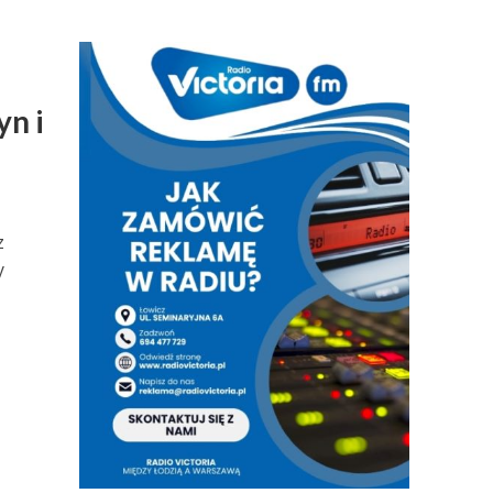
n i
z
y