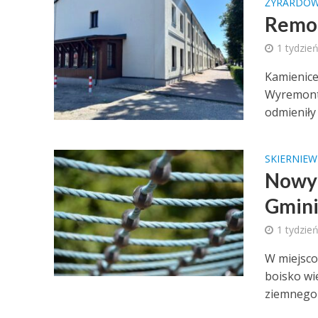
ŻYRARDÓ
Remon
1 tydzie
Kamienice
Wyremonto
odmieniły 
SKIERNIEW
Nowy 
Gmini
1 tydzie
W miejsco
boisko wi
ziemnego o