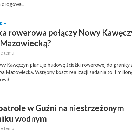
 drogowa...
ICE
ka rowerowa połączy Nowy Kawęczy
 Mazowiecką?
ie temu
y Kawęczyn planuje budowę ścieżki rowerowej do granicy 
a Mazowiecką. Wstępny koszt realizacji zadania to 4 milion
wił...
patrole w Guźni na niestrzeżonym
niku wodnym
ie temu