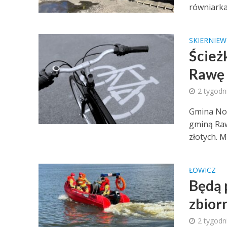
równiarka
SKIERNIEW
Ścież
Rawę
2 tygodn
Gmina Now
gminą Raw
złotych. Mó
ŁOWICZ
Będą 
zbior
2 tygodn