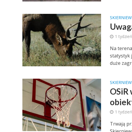
SKIERNIEW
Uwaga
1 tydzie
Na terena
statystyk 
duże zagro
SKIERNIEW
OSiR 
obiek
1 tydzie
Trwają pr
Skierniew