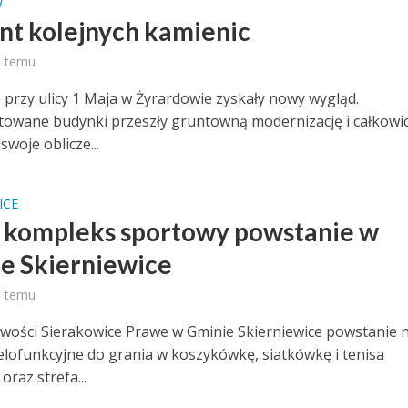
W
t kolejnych kamienic
ń temu
 przy ulicy 1 Maja w Żyrardowie zyskały nowy wygląd.
wane budynki przeszły gruntowną modernizację i całkowic
swoje oblicze...
ICE
kompleks sportowy powstanie w
e Skierniewice
ń temu
wości Sierakowice Prawe w Gminie Skierniewice powstanie
elofunkcyjne do grania w koszykówkę, siatkówkę i tenisa
raz strefa...