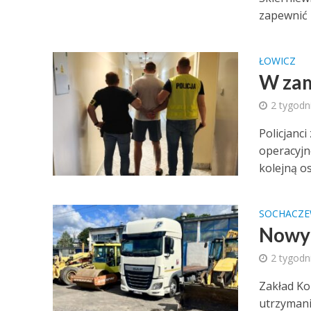
zapewnić 
ŁOWICZ
W zam
2 tygodn
Policjanci
operacyjn
kolejną os
SOCHACZ
Nowy 
2 tygodn
Zakład Ko
utrzymani