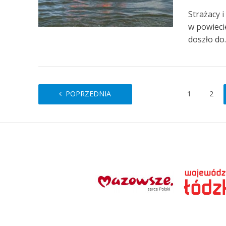
Strażacy 
w powieci
doszło do..
POPRZEDNIA
1
2