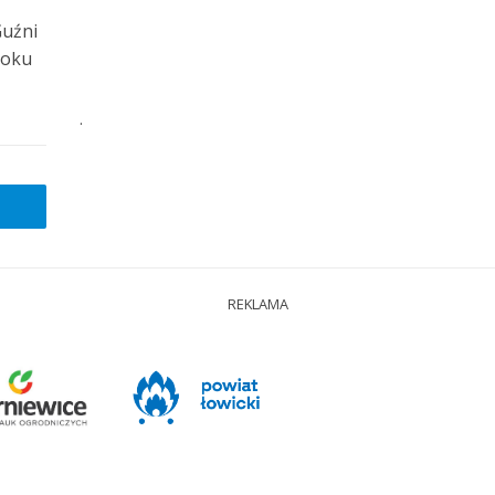
Guźni
roku
.
REKLAMA