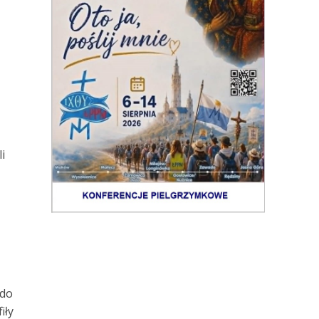
i
 do
iły