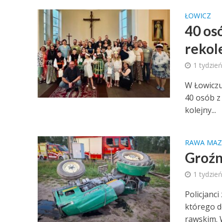
ŁOWICZ
40 os
rekol
1 tydzie
W Łowiczu
40 osób z 
kolejny...
RAWA MAZ
Groźn
1 tydzie
Policjanc
którego d
rawskim. W