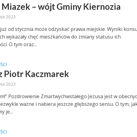
 Miazek – wójt Gminy Kiernozia
nia 2023
 już od stycznia może odzyskać prawa miejskie. Wyniki konsul
ch wykazały chęć mieszkańców do zmiany statusu ich
ci. O tym oraz...
ŚCI
z Piotr Kaczmarek
nia 2023
m!” Pozdrowienie Zmartwychwstałego Jezusa jest w obecny
iezwykle ważne i nabiera jeszcze głębszego sensu. O tym, ja
 je...
ŚCI