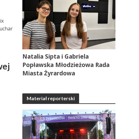
ix
Puchar
Natalia Sipta i Gabriela
wej
Popławska Młodzieżowa Rada
Miasta Żyrardowa
Materiał reporterski