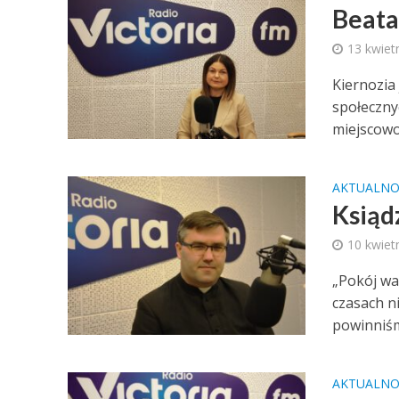
Beata
13 kwiet
Kiernozia
społeczny
miejscowoś
AKTUALNO
Ksiąd
10 kwiet
„Pokój wa
czasach n
powinniśmy
AKTUALNO