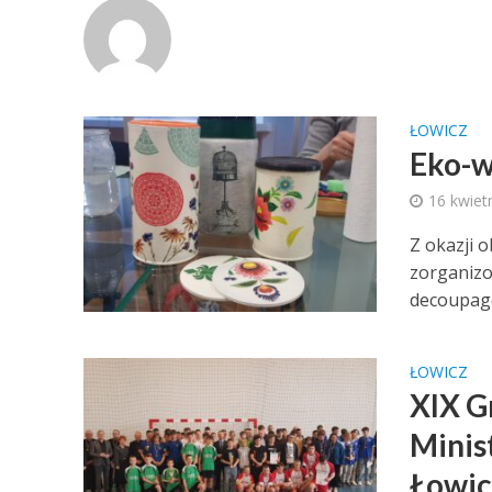
ŁOWICZ
Eko-w
16 kwiet
Z okazji 
zorganizo
decoupage
ŁOWICZ
XIX G
Minis
Łowic