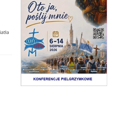
iatła