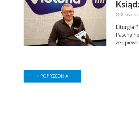
Ksiąd
8 kwietn
Liturgia 
Paschalneg
ze śpiewem
POPRZEDNIA
1