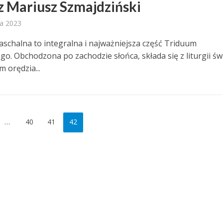
z Mariusz Szmajdziński
ia 2023
Paschalna to integralna i najważniejsza część Triduum
o. Obchodzona po zachodzie słońca, składa się z liturgii św
 orędzia...
…
40
41
42