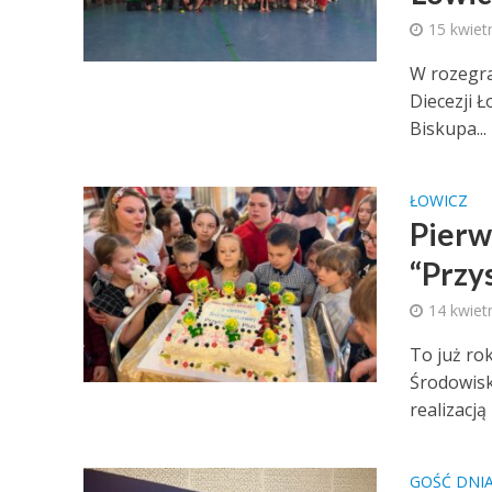
15 kwiet
W rozegra
Diecezji 
Biskupa...
ŁOWICZ
Pierw
“Przy
14 kwiet
To już rok
Środowisk
realizacją 
GOŚĆ DNI