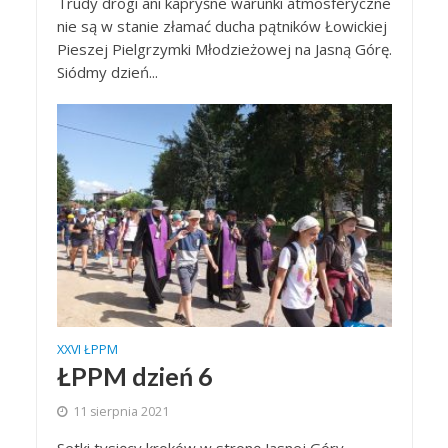
Trudy drogi ani kapryśne warunki atmosferyczne
nie są w stanie złamać ducha pątników Łowickiej
Pieszej Pielgrzymki Młodzieżowej na Jasną Górę.
Siódmy dzień...
XXVI ŁPPM
ŁPPM dzień 6
11 sierpnia 2021
Setki tysięcy kroków w stronę Jasnej Góry