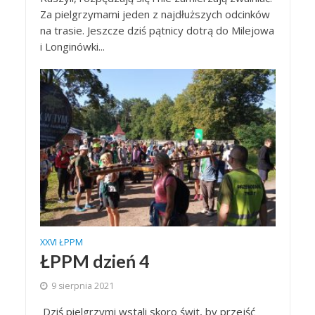
Za pielgrzymami jeden z najdłuższych odcinków
na trasie. Jeszcze dziś pątnicy dotrą do Milejowa
i Longinówki...
XXVI ŁPPM
ŁPPM dzień 4
9 sierpnia 2021
Dziś pielgrzymi wstali skoro świt, by przejść