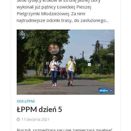
wykonali już pątnicy Łowickiej Pieszej
Pielgrzymki Młodzieżowej. Za nimi
najtrudniejsze odcinki trasy, do zasłużonego...
XXVI ŁPPM
ŁPPM dzień 5
11 sierpnia 2021
Ruszyli, rozpędzają się i nie zamierzają zwalniać.